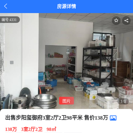

房源详情
编号:
4331
图片
1/1
出售步阳玺御府3室2厅2卫98平米 售价138万
138万
3室2厅2卫
98㎡