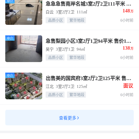
中介
急急急售南岸名城3室2厅2卫111平米 售价148万
148
白云
3室2厅2卫
111㎡
万
品质小区
繁华地段
6小时前
中介
急售梨园小区3室2厅1卫94平米 售价138万
138
吴宁
3室2厅1卫
94㎡
万
品质小区
繁华地段
6小时前
中介
出售美的国宾府3室2厅2卫125平米 售价面议
面议
江北
3室2厅2卫
125㎡
品质小区
繁华地段
6小时前
查看更多