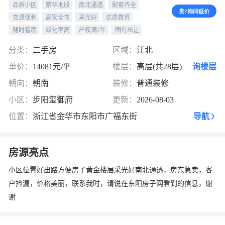
品质小区
繁华地段
南北通透
配套齐全
贵?询问低价
交通便利
高安全性
采光好
优质教育
随时看房
绿化率高
产权满2年
国有出让
分类：
二手房
区域：
江北
单价：
14081元/平
楼层：
高层(共28层)
询楼层
朝向：
朝南
装修：
普通装修
小区：
步阳玺御府
更新：
2026-08-03
位置：
浙江省金华市东阳市广福东街
导航
房源亮点
小区️位置好出路方便房子黄金楼层采光好南北通透，房东急卖，客
户捡漏，价格美丽，联系我时，请说在东阳房子网看到的信息，谢
谢