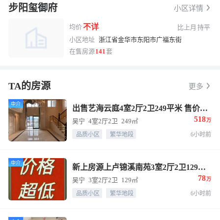
步阳玺御府
小区详情
不详
均价
比上月
持平
小区地址
浙江省金华市东阳市广福东街
换一张
长按图片保存
在售房源
141
套
TA的房源
更多
中介
出售艺海云庭4室2厅2卫249平米 售价518万
518
吴宁
4室2厅2卫
249㎡
万
品质小区
繁华地段
6小时前
中介
新上房源上卢锦溪南苑3室2厅2卫129平米 售价78万
78
吴宁
3室2厅2卫
129㎡
万
品质小区
繁华地段
6小时前