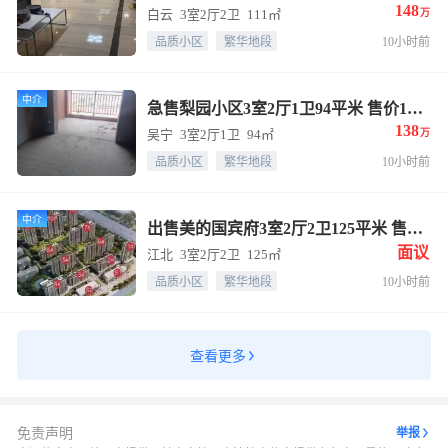
148
白云
3室2厅2卫
111㎡
万
品质小区
繁华地段
10小时前
中介
急售梨园小区3室2厅1卫94平米 售价138万
138
吴宁
3室2厅1卫
94㎡
万
品质小区
繁华地段
10小时前
中介
出售美的国宾府3室2厅2卫125平米 售价面议
面议
江北
3室2厅2卫
125㎡
品质小区
繁华地段
10小时前
查看更多
免责声明
举报