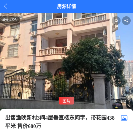

房源详情
编号:
4225
图片
1/2
出售渔晚新村3间4层垂直楼东间字，带花园438
平米 售价680万