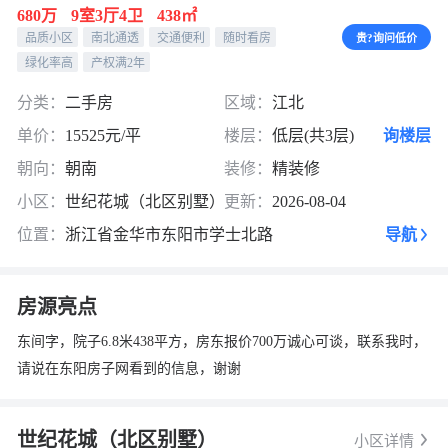
680万
9室3厅4卫
438㎡
品质小区
南北通透
交通便利
随时看房
贵?询问低价
绿化率高
产权满2年
分类：
二手房
区域：
江北
单价：
15525元/平
楼层：
低层(共3层)
询楼层
朝向：
朝南
装修：
精装修
小区：
世纪花城（北区别墅）
更新：
2026-08-04
位置：
浙江省金华市东阳市学士北路
导航
房源亮点
东间字，院子6.8米438平方，房东报价700万诚心可谈，联系我时，
请说在东阳房子网看到的信息，谢谢
世纪花城（北区别墅）
小区详情