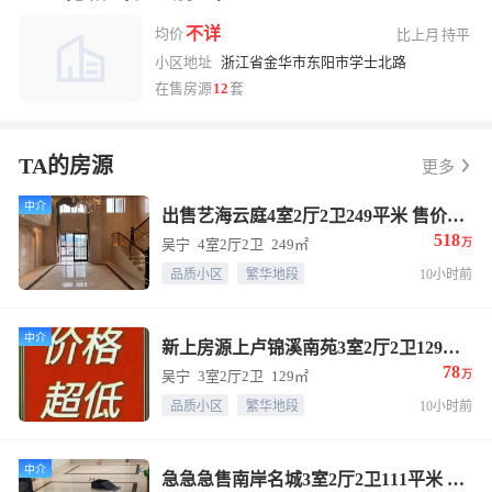
不详
均价
比上月
持平
小区地址
浙江省金华市东阳市学士北路
在售房源
12
套
换一张
长按图片保存
TA的房源
更多
中介
出售艺海云庭4室2厅2卫249平米 售价518万
518
吴宁
4室2厅2卫
249㎡
万
品质小区
繁华地段
10小时前
中介
新上房源上卢锦溪南苑3室2厅2卫129平米 售价78万
78
吴宁
3室2厅2卫
129㎡
万
品质小区
繁华地段
10小时前
中介
急急急售南岸名城3室2厅2卫111平米 售价148万