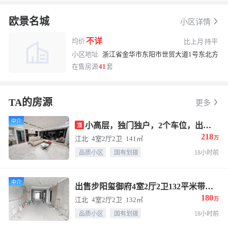
欧景名城
小区详情
不详
均价
比上月
持平
小区地址
浙江省金华市东阳市世贸大道1号东北方向1
换一张
长按图片保存
在售房源
41
套
TA的房源
更多
中介
小高层，独门独户，2个车位，出售新城盛昱府4室2厅2卫141平米 售价218万
顶
218
江北
4室2厅2卫
141㎡
万
品质小区
国有划拨
18小时前
中介
出售步阳玺御府4室2厅2卫132平米带车位 售价180万
180
江北
4室2厅2卫
132㎡
万
品质小区
国有划拨
18小时前