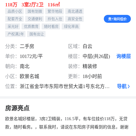
118万
3室2厅2卫
116㎡
品质小区
国有划拨
繁华地段
南北通透
配套齐全
交通便利
拎包入住
高安全性
贵?询问低价
采光好
优质教育
随时看房
绿化率高
产权满2年
国有出让
分类：
二手房
区域：
白云
单价：
10172元/平
楼层：
中层(共26层)
询楼层
朝向：
南北
装修：
精装修
小区：
欧景名城
更新：
18小时前
位置：
浙江省金华市东阳市世贸大道1号东北方向180米
导航
房源亮点
欧景名城好楼层，3房2卫精装，116.5平，有车位挂价118万，无贷
款，随时看房。，联系我时，请说在东阳房子网看到的信息，谢谢