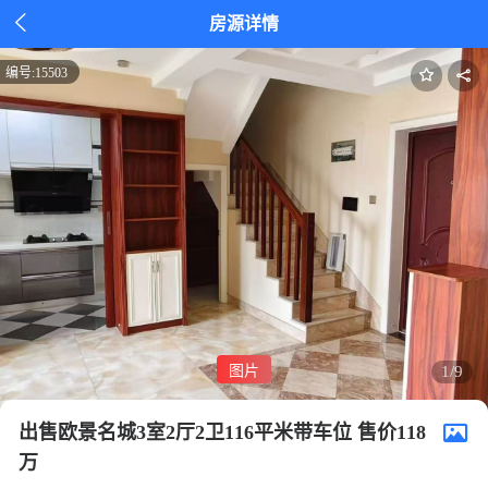

房源详情
编号:
15503
图片
1/9
出售欧景名城3室2厅2卫116平米带车位 售价118
万