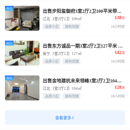
中介
出售步阳玺御府3室2厅2卫100平米带车位 售价138万
138
江北
3室2厅2卫
100㎡
万
品质小区
国有划拨
18小时前
中介
出售东方诚品一期3室2厅2卫127平米 售价142万
142
吴宁
3室2厅2卫
127㎡
万
品质小区
国有划拨
18小时前
中介
出售金地建杭未来领峰3室2厅2卫104平米 售价128万
128
江北
3室2厅2卫
104㎡
万
品质小区
国有划拨
18小时前
查看更多