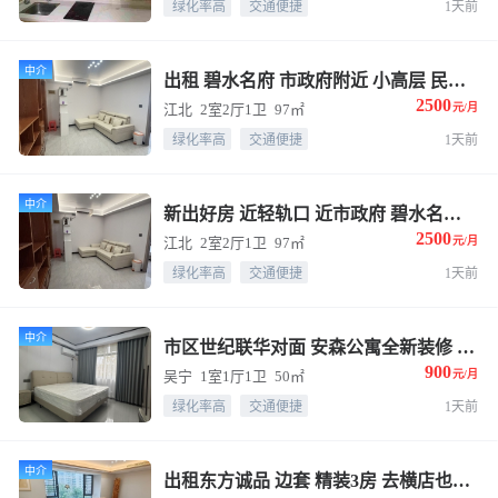
绿化率高
交通便捷
1天前
中介
出租 碧水名府 市政府附近 小高层 民用水电 2500，价格可谈
2500
江北
2室2厅1卫
97㎡
元/月
绿化率高
交通便捷
1天前
中介
新出好房 近轻轨口 近市政府 碧水名府 精装2房 民用水电 2500包物业
2500
江北
2室2厅1卫
97㎡
元/月
绿化率高
交通便捷
1天前
中介
市区世纪联华对面 安森公寓全新装修 首次出租 1室1厅1厨1卫.
900
吴宁
1室1厅1卫
50㎡
元/月
绿化率高
交通便捷
1天前
中介
出租东方诚品 边套 精装3房 去横店也超级方便 有车位 包物业