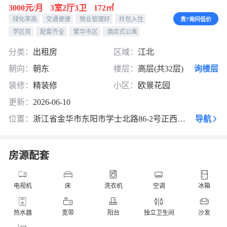
3000元/月
3室2厅3卫
172㎡
绿化率高
交通便捷
物业管理好
拎包入住
贵?询问低价
学区房
配套齐全
繁华市区
酒店式公寓
分类：
出租房
区域：
江北
朝向：
朝东
楼层：
高层(共32层)
询楼层
装修：
精装修
小区：
欧景花园
更新：
2026-06-10
位置：
浙江省金华市东阳市学士北路86-2号正西方向106米
导航
房源配套
电视机
床
洗衣机
空调
冰箱
热水器
宽带
阳台
独立卫生间
沙发