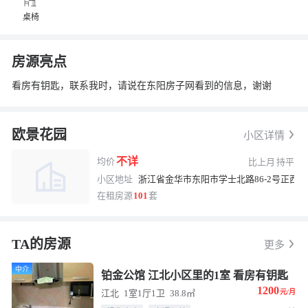
桌椅
房源亮点
看房有钥匙，联系我时，请说在东阳房子网看到的信息，谢谢
换一张
长按图片保存
欧景花园
小区详情
不详
均价
比上月
持平
小区地址
浙江省金华市东阳市学士北路86-2号正西方
在租房源
101
套
TA的房源
更多
中介
铂金公馆 江北小区里的1室 看房有钥匙
1200
江北
1室1厅1卫
38.8㎡
元/月