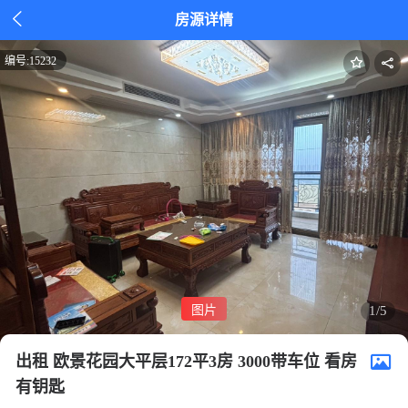

房源详情
编号:
15232
图片
1/5
出租 欧景花园大平层172平3房 3000带车位 看房
有钥匙