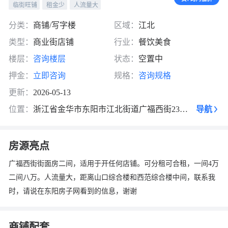
临街旺铺
租金少
人流量大
分类：
商铺/写字楼
区域：
江北
类型：
商业街店铺
行业：
餐饮美食
楼层：
咨询楼层
状态：
空置中
押金：
立即咨询
规格：
咨询规格
更新：
2026-05-13
换一张
长按图片保存
位置：
浙江省金华市东阳市江北街道广福西街232号一楼左边第一间
导航
房源亮点
广福西街街面房二间，适用于开任何店铺。可分租可合租，一间4万
二间八万。人流量大，距离山口综合楼和西范综合楼中间，联系我
时，请说在东阳房子网看到的信息，谢谢
商铺配套