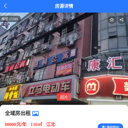

房源详情
编号:
15189
图片
1/4
全域房出租
80000元/年
116㎡
江北
贵?询问低价