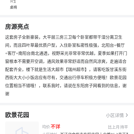
桌椅
房源亮点
这套房子全新豪装，大平层三房三卫每个卧室都带干湿分离卫生
间，而且四叶草最优质户型，入住卧室私密性极强，北阳台+餐厅
+客厅+南阳台南北通透，视野采光非常非常优越，夏季如果打开门
窗根本不需要开空调，通风效果非常舒适而自然风凉爽，走遍适合
配套齐全，楼下就是生活大超市【瑞州超市】，请客吃饭甘溪东街
西街大大小小饭店应有尽有，交通出行停车积极方便哦！欧景花园
换一张
长按图片保存
位置相当不错哦！，联系我时，请说在东阳房子网看到的信息，谢
谢
欧景花园
小区详情
不详
均价
比上月
持平