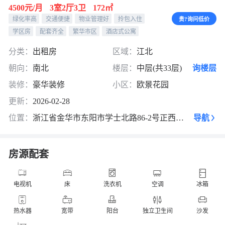
4500元/月
3室2厅3卫
172㎡
绿化率高
交通便捷
物业管理好
拎包入住
贵?询问低价
学区房
配套齐全
繁华市区
酒店式公寓
分类：
出租房
区域：
江北
朝向：
南北
楼层：
中层(共33层)
询楼层
装修：
豪华装修
小区：
欧景花园
更新：
2026-02-28
位置：
浙江省金华市东阳市学士北路86-2号正西方向106米
导航
房源配套
电视机
床
洗衣机
空调
冰箱
热水器
宽带
阳台
独立卫生间
沙发