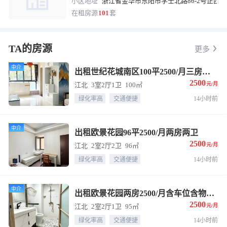
小区地址
浙江省金华市东阳市学士北路86-2号正西方
在租房源
101
套
TA的房源
更多
中介
出租世纪花城南区100平2500/月三房两厅一卫民用水电
2500
江北
3室2厅1卫
100㎡
元/月
绿化率高
交通便捷
14小时前
中介
出租欧景花园96平2500/月两房两卫
2500
江北
2室2厅2卫
96㎡
元/月
绿化率高
交通便捷
14小时前
中介
出租欧景花园两房2500/月含车位含物业民用水电
2500
江北
2室2厅1卫
95㎡
元/月
绿化率高
交通便捷
14小时前