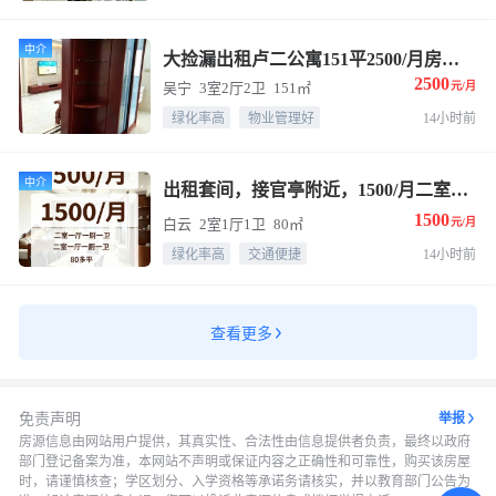
中介
大捡漏出租卢二公寓151平2500/月房子装修非常不错清清爽爽干干净净家具家电俱全拎包入住民用水电
2500
吴宁
3室2厅2卫
151㎡
元/月
绿化率高
物业管理好
14小时前
中介
出租套间，接官亭附近，1500/月二室一厅一厨一卫，80多平，近邻人民医院，菜场 ☎️13858957477楼姐
1500
白云
2室1厅1卫
80㎡
元/月
绿化率高
交通便捷
14小时前
查看更多
免责声明
举报
房源信息由网站用户提供，其真实性、合法性由信息提供者负责，最终以政府
部门登记备案为准，本网站不声明或保证内容之正确性和可靠性，购买该房屋
时，请谨慎核查；学区划分、入学资格等承诺务请核实，并以教育部门公告为