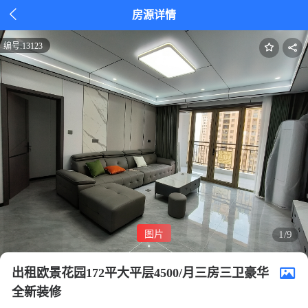

房源详情
编号:
13123
图片
1/9
出租欧景花园172平大平层4500/月三房三卫豪华
全新装修