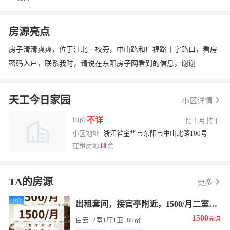
房源亮点
房子清清爽爽，位于江北一校旁，中山路和广福路十字路口，看房
密码入户，联系我时，请说在东阳房子网看到的信息，谢谢
换一张
长按图片保存
天工今日家园
小区详情
不详
均价
比上月
持平
小区地址
浙江省金华市东阳市中山北路100号
在租房源
18
套
TA的房源
更多
中介
出租套间，接官亭附近，1500/月二室一厅一厨一卫，80多平，近邻人民医院，菜场 ☎️13858957477楼姐
1500
白云
2室1厅1卫
80㎡
元/月