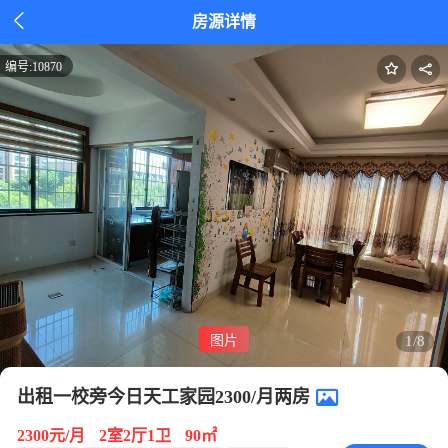

房源详情
编号:
10870
图片
1/8
出租一校旁今日天工家园2300/月两房
2300元/月
2室2厅1卫
90㎡