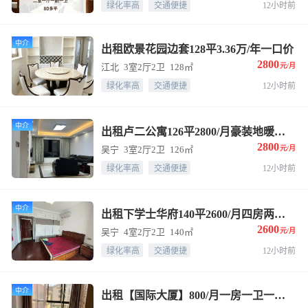
绿化率高
交通便捷
12小时前
中介
出租欧景花园边套128平3.36万/年一口价
2800
江北
3室2厅2卫
128㎡
元/月
绿化率高
交通便捷
12小时前
中介
出租卢二公寓126平2800/月豪装地暖中央空调
2800
吴宁
3室2厅2卫
126㎡
元/月
绿化率高
交通便捷
12小时前
中介
出租下学士华府140平2600/月四房两厅两卫
2600
吴宁
4室2厅2卫
140㎡
元/月
绿化率高
交通便捷
12小时前
中介
出租【国际大厦】800/月一房一卫一厨☎️13858957477楼姐