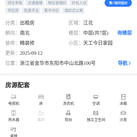
绿化率高
交通便捷
物业管理好
拎包入住
贵?询问低价
学区房
配套齐全
繁华市区
酒店式公寓
分类：
出租房
区域：
江北
朝向：
南北
楼层：
中层(共7层)
询楼层
装修：
精装修
小区：
天工今日家园
更新：
2025-09-12
位置：
浙江省金华市东阳市中山北路100号
导航
房源配套
电视机
床
洗衣机
空调
冰箱
热水器
宽带
阳台
独立卫生间
沙发
桌椅