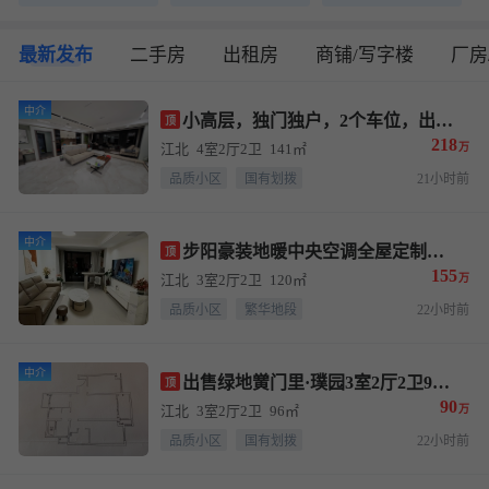
最新发布
二手房
出租房
商铺/写字楼
厂房
中介
小高层，独门独户，2个车位，出售新城盛昱府4室2厅2卫141平米 售价218万
顶
218
江北
4室2厅2卫
141㎡
万
品质小区
国有划拨
21小时前
中介
步阳豪装地暖中央空调全屋定制产证99平实用120平155万含2个车位
顶
155
江北
3室2厅2卫
120㎡
万
品质小区
繁华地段
22小时前
中介
出售绿地黉门里·璞园3室2厅2卫96平米 售价90万
顶
90
江北
3室2厅2卫
96㎡
万
品质小区
国有划拨
22小时前