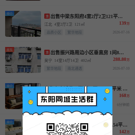
中介
出售中梁东阳府4室2厅2卫121平米 售价139万
顶
139
江北
4室2厅2卫
121㎡
万
2026-07-16
品质小区
繁华地段
房东
出售振兴路周边小区垂直房 1间8层402平米 售价288.8万
顶
288.80
吴宁
14室14厅14卫
402㎡
万
2026-07-10
繁华地段
南北通透
中介
出售东方诚品一期4室2厅2卫118平米 实际使用面积130平售价168万
168
吴宁
4室2厅2卫
118㎡
万
品质小区
国有划拨
6分钟前
中介
出售东方诚品一期3室2厅2卫126.54平米 售价142万
142
吴宁
3室2厅2卫
126.54㎡
万