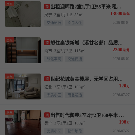
房东
出租迎晖路2室1厅1卫55平米 租金13000元/年
顶
13000
吴宁
2室1厅1卫
55㎡
元/年
2026-08-04
交通便捷
拎包入住
房东
想住高铁新城（溪甘名邸）品质好房的看过来
顶
2300
南市
3室2厅2卫
115㎡
元/月
2026-08-02
绿化率高
交通便捷
房东
世纪花城黄金楼层，无学区占用，诚心出售，拎包入住，已腾空
顶
120
江北
3室2厅1卫
103㎡
万
2026-07-27
品质小区
南北通透
房东
出售时代御苑3室2厅2卫160平米 售价198万元
顶
198
吴宁
3室2厅2卫
160㎡
万
2026-07-22
品质小区
繁华地段