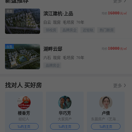
新盘推荐
更多
尾盘
16000
滨江建杭·上品
均价
元/㎡
白云
现房
毛坯房
70年
邻校房
品牌房企
近轻轨
热门新房
在售
10000
湖畔云邸
均价
元/㎡
六石
现房
毛坯房
70年
品牌房企
找对人 买好房
更多
楼香芳
华巧芳
卢倩
经纪人
大家房产
东晨房产（艺海路店）
Ta的主页
Ta的主页
Ta的主页